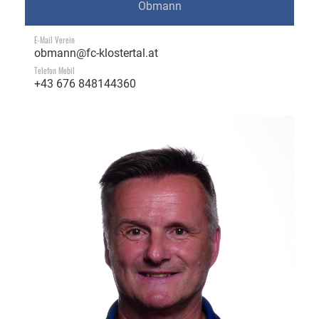
Obmann
E-Mail Verein
obmann@fc-klostertal.at
Telefon Mobil
+43 676 848144360